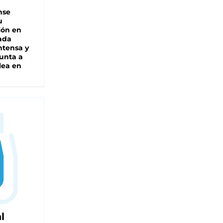
nse
u
ión en
ada
intensa y
unta a
lea en
l