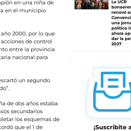
La UCR
ampión en una niña de
bonaere
a en el municipio
renovó s
Convenc
una jorn
política 
 año 2000, por lo que
ahora ap
dar la pe
 acciones de control
2027
nto entre la provincia
taria nacional para
descartó un segundo
do”.
iña de dos años estaba
casos secundarios
mpletar los esquemas de
¡Suscribite a
cordó que el 1 de