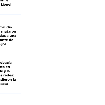
si, el
 Lionel
micidio
: mataron
das a una
lante de
hijos
robacia
oto en
le y la
as redes:
ndieron la
hasta