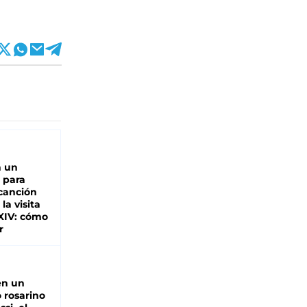
n un
 para
 canción
 la visita
XIV: cómo
r
en un
 rosarino