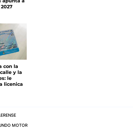
a apunta a
 2027
a con la
alle y la
s: le
a licenica
ERENSE
UNDO MOTOR