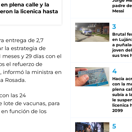
Jorge Mes
en plena calle y la
padre de
eron la licenica hasta
Messi
Brutal fe
en Luján
era entrega de 2,7
a puñala
 la estrategia de
joven de
sus tres 
1 meses y 29 días con el
s el refuerzo de
 informó la ministra en
Hacía ac
sa Rosada.
con la m
plena cal
subía a l
con las 24
le suspe
se lote de vacunas, para
licenica 
2099
en función de los