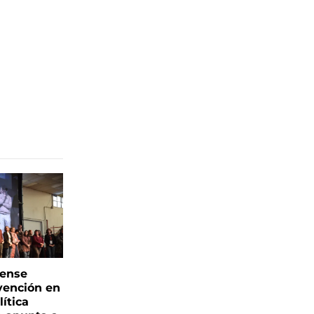
rense
vención en
ítica