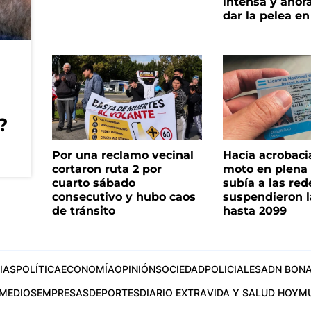
intensa y ahor
dar la pelea en
?
Por una reclamo vecinal
Hacía acrobaci
cortaron ruta 2 por
moto en plena c
cuarto sábado
subía a las rede
consecutivo y hubo caos
suspendieron l
de tránsito
hasta 2099
IAS
POLÍTICA
ECONOMÍA
OPINIÓN
SOCIEDAD
POLICIALES
ADN BONA
MEDIOS
EMPRESAS
DEPORTES
DIARIO EXTRA
VIDA Y SALUD HOY
M