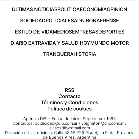
ÚLTIMAS NOTICIAS
POLÍTICA
ECONOMÍA
OPINIÓN
SOCIEDAD
POLICIALES
ADN BONAERENSE
ESTILO DE VIDA
MEDIOS
EMPRESAS
DEPORTES
DIARIO EXTRA
VIDA Y SALUD HOY
MUNDO MOTOR
TRANQUERA
HISTORIA
RSS
Contacto
Términos y Condiciones
Política de cookies
Agencia DIB - Fecha de Inicio: Septiembre 1993
Contactos:
publicidad@dib.com.ar
/
vpignaton@dib.com.ar
/
avisosdib@gmail.com
Dirección de las oficinas: Calle 48 Nº 726 Piso 4, La Plata; Provincia
de Buenos Aires, Argentina