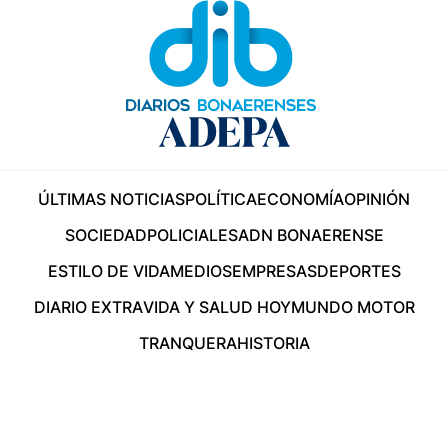
ÚLTIMAS NOTICIAS
POLÍTICA
ECONOMÍA
OPINIÓN
SOCIEDAD
POLICIALES
ADN BONAERENSE
ESTILO DE VIDA
MEDIOS
EMPRESAS
DEPORTES
DIARIO EXTRA
VIDA Y SALUD HOY
MUNDO MOTOR
TRANQUERA
HISTORIA