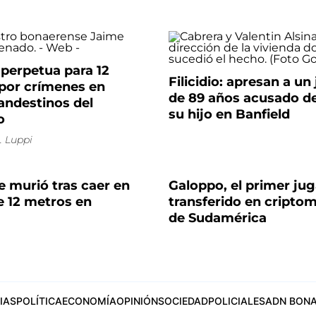
perpetua para 12
Filicidio: apresan a un
por crímenes en
de 89 años acusado d
andestinos del
su hijo en Banfield
o
. Luppi
 murió tras caer en
Galoppo, el primer ju
e 12 metros en
transferido en cript
de Sudamérica
IAS
POLÍTICA
ECONOMÍA
OPINIÓN
SOCIEDAD
POLICIALES
ADN BONA