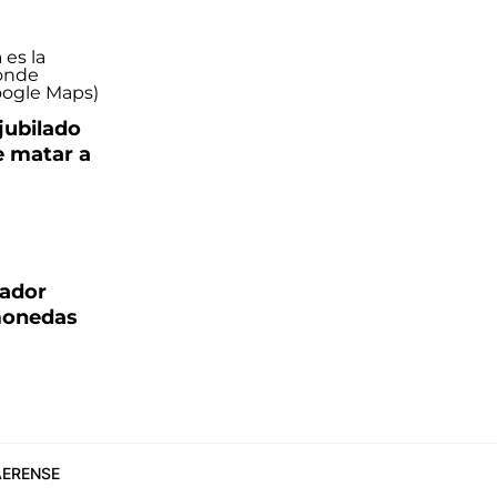
 jubilado
e matar a
gador
omonedas
ERENSE