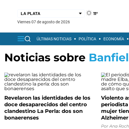
11°
viernes 07 de agosto de 2026
ÚLTIMAS NOTICIAS
POLÍTICA
ECONOMÍA
Noticias sobre
Banfie
Revelaron las identidades de los
Violento a
doce desaparecidos del centro
periodista
clandestino La Perla: dos son
mujer tien
bonaerenses
Alzheimer
Por
Ana Roch