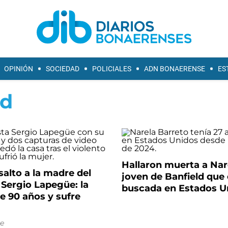
OPINIÓN
SOCIEDAD
POLICIALES
ADN BONAERENSE
ES
ld
Hallaron muerta a Nare
salto a la madre del
joven de Banfield que 
 Sergio Lapegüe: la
buscada en Estados U
e 90 años y sufre
e