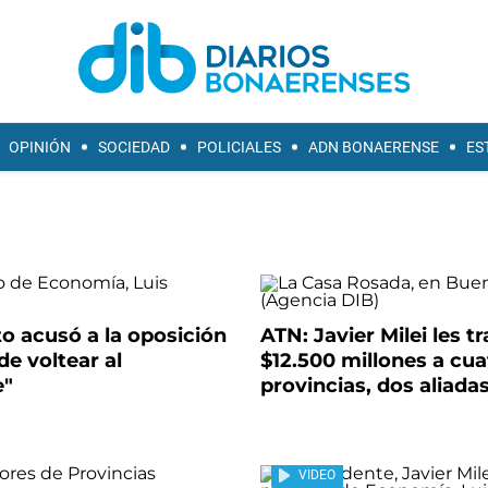
OPINIÓN
SOCIEDAD
POLICIALES
ADN BONAERENSE
ES
o acusó a la oposición
ATN: Javier Milei les tr
de voltear al
$12.500 millones a cua
e"
provincias, dos aliada
VIDEO