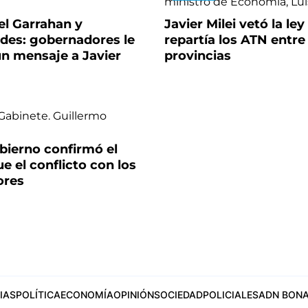
el Garrahan y
Javier Milei vetó la le
ades: gobernadores le
repartía los ATN entre 
un mensaje a Javier
provincias
bierno confirmó el
ue el conflicto con los
ores
IAS
POLÍTICA
ECONOMÍA
OPINIÓN
SOCIEDAD
POLICIALES
ADN BONA