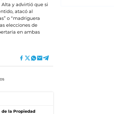
Alta y advirtió que si
entido, atacó al
tas” o “madriguera
las elecciones de
ibertaria en ambas
cos
d de la Propiedad