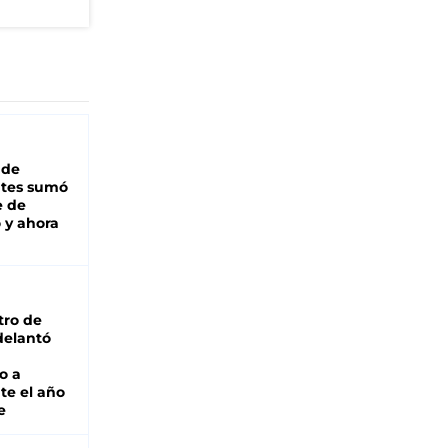
"
 de
ntes sumó
e de
 y ahora
tro de
adelantó
o a
te el año
e