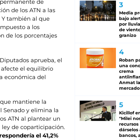
y permanente de
ión de los ATN a las
Media pr
. Y también al que
bajo aler
por lluvi
impuesto a los
de viento
n de los porcentajes
granizo
 Diputados aprueba, el
Roban pa
una cono
afecte el equilibrio
crema
tica económica del
antiinfla
Anmat la 
mercado
 que mantiene la
l Senado y elimina la
Kicillof e
 los ATN al plantear un
"Milei no
recursos
ley de coparticipación.
dárselos 
rrespondería el 41,2%
bancos, a