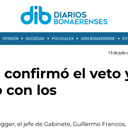
OPINIÓN
SOCIEDAD
POLICIALES
ADN BONAERENSE
ES
15 de julio
 confirmó el veto 
o con los
ger, el jefe de Gabinete, Guillermo Francos, r