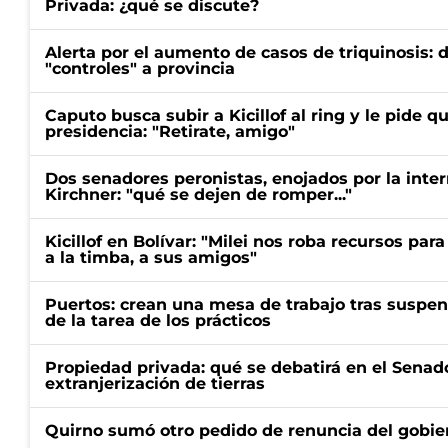
Privada: ¿qué se discute?
Alerta por el aumento de casos de triquinosis: 
"controles" a provincia
Caputo busca subir a Kicillof al ring y le pide q
presidencia: "Retirate, amigo"
Dos senadores peronistas, enojados por la intern
Kirchner: "qué se dejen de romper..."
Kicillof en Bolívar: "Milei nos roba recursos par
a la timba, a sus amigos"
Puertos: crean una mesa de trabajo tras suspen
de la tarea de los prácticos
Propiedad privada: qué se debatirá en el Senado
extranjerización de tierras
Quirno sumó otro pedido de renuncia del gobier