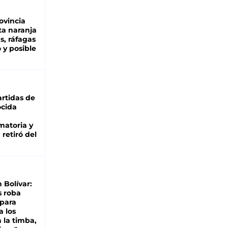
ovincia
ta naranja
as, ráfagas
 y posible
rtidas de
cida
matoria y
retiró del
n Bolívar:
s roba
 para
a los
 la timba,