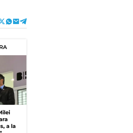
ORA
Milei
ara
, a la