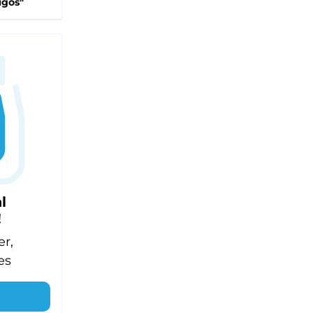
igos"
l
!
er,
es