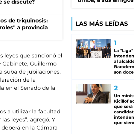
timba, a sus amigos
é se discute?
os de triquinosis:
LAS MÁS LEÍDAS
roles" a provincia
La "Liga"
s leyes que sancionó el
intende
al alcald
de Gabinete, Guillermo
Baradero
la suba de jubilaciones,
son doce
laración de la
a en el Senado de la
Un minis
Kicillof 
que será
os a utilizar la facultad
candidat
intenden
 las leyes”, agregó. Y
que vien
ue deberá en la Cámara