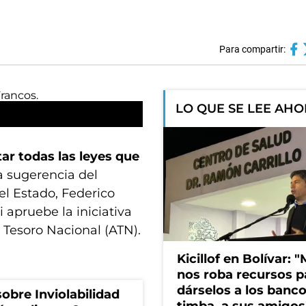
Para compartir:
LO QUE SE LEE AH
tar todas las leyes que
la sugerencia del
el Estado, Federico
 apruebe la iniciativa
l Tesoro Nacional (ATN).
Kicillof en Bolívar: "
nos roba recursos p
dárselos a los bancos
obre Inviolabilidad