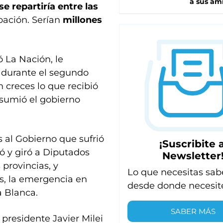
a sus am
e repartiría entre las
pación. Serían
millones
ó La Nación, le
s
durante el segundo
 creces lo que recibió
sumió el gobierno
 al Gobierno que sufrió
¡Suscribite a
ó y giró a Diputados
Newsletter
provincias, y
Lo que necesitas sab
es, la emergencia en
desde donde necesit
a Blanca.
SABER MÁS
 presidente Javier Milei