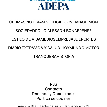
ÚLTIMAS NOTICIAS
POLÍTICA
ECONOMÍA
OPINIÓN
SOCIEDAD
POLICIALES
ADN BONAERENSE
ESTILO DE VIDA
MEDIOS
EMPRESAS
DEPORTES
DIARIO EXTRA
VIDA Y SALUD HOY
MUNDO MOTOR
TRANQUERA
HISTORIA
RSS
Contacto
Términos y Condiciones
Política de cookies
Agencia DIB - Fecha de Inicio: Septiembre 1993