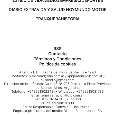
ESTILO DE VIDA
MEDIOS
EMPRESAS
DEPORTES
DIARIO EXTRA
VIDA Y SALUD HOY
MUNDO MOTOR
TRANQUERA
HISTORIA
RSS
Contacto
Términos y Condiciones
Política de cookies
Agencia DIB - Fecha de Inicio: Septiembre 1993
Contactos:
publicidad@dib.com.ar
/
vpignaton@dib.com.ar
/
avisosdib@gmail.com
Dirección de las oficinas: Calle 48 Nº 726 Piso 4, La Plata; Provincia
de Buenos Aires, Argentina
Teléfono: +5492215022421 - Whatsapp: +5492215031783
Email:
administracion@dib.com.ar
Registro DNDA Nº 32644856
Nº de edición: 9.890
Editor Responsable: Gonzalo Julián Irazoqui
Empresa propietaria del medio: Diarios Bonaerenses SA