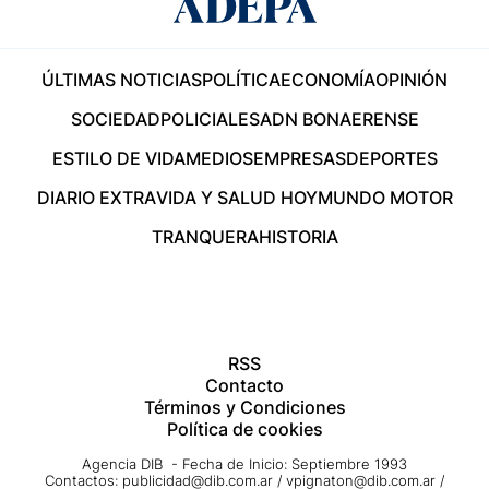
ÚLTIMAS NOTICIAS
POLÍTICA
ECONOMÍA
OPINIÓN
SOCIEDAD
POLICIALES
ADN BONAERENSE
ESTILO DE VIDA
MEDIOS
EMPRESAS
DEPORTES
DIARIO EXTRA
VIDA Y SALUD HOY
MUNDO MOTOR
TRANQUERA
HISTORIA
RSS
Contacto
Términos y Condiciones
Política de cookies
Agencia DIB - Fecha de Inicio: Septiembre 1993
Contactos:
publicidad@dib.com.ar
/
vpignaton@dib.com.ar
/