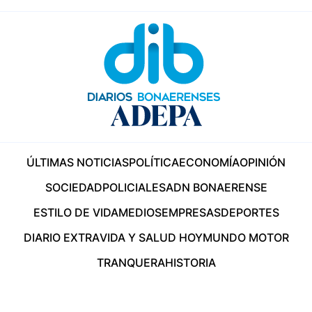
ÚLTIMAS NOTICIAS
POLÍTICA
ECONOMÍA
OPINIÓN
SOCIEDAD
POLICIALES
ADN BONAERENSE
ESTILO DE VIDA
MEDIOS
EMPRESAS
DEPORTES
DIARIO EXTRA
VIDA Y SALUD HOY
MUNDO MOTOR
TRANQUERA
HISTORIA