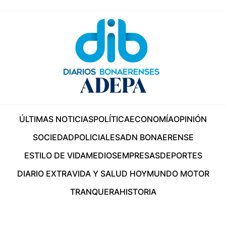
ÚLTIMAS NOTICIAS
POLÍTICA
ECONOMÍA
OPINIÓN
SOCIEDAD
POLICIALES
ADN BONAERENSE
ESTILO DE VIDA
MEDIOS
EMPRESAS
DEPORTES
DIARIO EXTRA
VIDA Y SALUD HOY
MUNDO MOTOR
TRANQUERA
HISTORIA