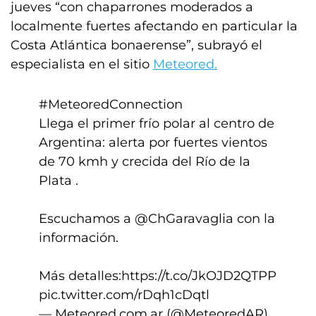
jueves “con chaparrones moderados a
localmente fuertes afectando en particular la
Costa Atlántica bonaerense”, subrayó el
especialista en el sitio
Meteored.
#MeteoredConnection
Llega el primer frío polar al centro de
Argentina: alerta por fuertes vientos
de 70 kmh y crecida del Río de la
Plata .
Escuchamos a
@ChGaravaglia
con la
información.
Más detalles:
https://t.co/JkOJD2QTPP
pic.twitter.com/rDqh1cDqtl
— Meteored.com.ar (@MeteoredAR)