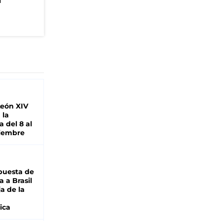
n
León XIV
 la
 del 8 al
viembre
puesta de
 a Brasil
ja de la
ica