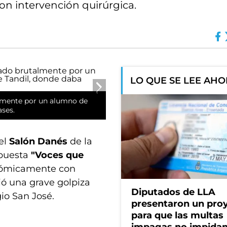
ron intervención quirúrgica.
LO QUE SE LEE AH
almente por un alumno de
ases.
 el
Salón Danés
de la
opuesta
"Voces que
conómicamente con
ió una grave golpiza
Diputados de LLA
io San José.
presentaron un pro
para que las multas