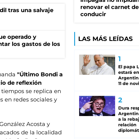
impagas no impida
renovar el carnet de
l tras una salvaje
conducir
fue operado y
LAS MÁS LEÍDAS
tar los gastos de los
El papa 
estará en
a banda
"Último Bondi a
Argentina
io de reflexión
11 de no
 tiempos se replica en
s en redes sociales y
Dura res
Argentina
a la reba
González Acosta y
relación
diplomát
acados de la localidad