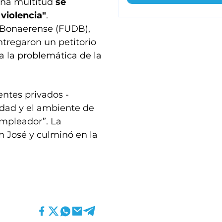
na multitud
se
violencia"
.
 Bonaerense (FUDB),
ntregaron un petitorio
a la problemática de la
ntes privados -
idad y el ambiente de
empleador”. La
n José y culminó en la