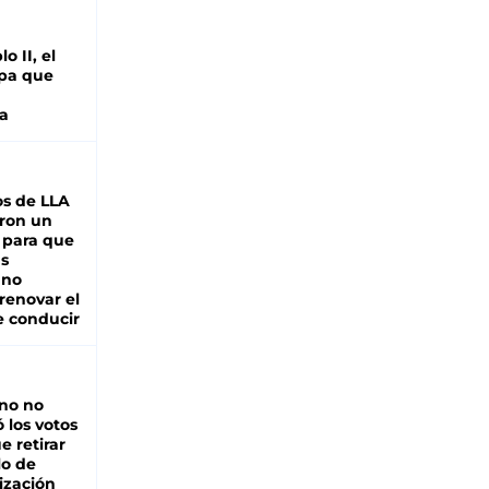
o II, el
pa que
a
s de LLA
ron un
 para que
as
 no
renovar el
e conducir
rno no
 los votos
e retirar
lo de
ización