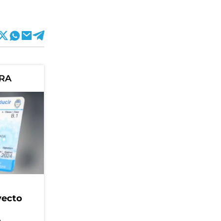
ORA
yecto