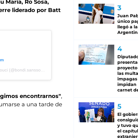
u María, Ro Sosa,
rre liderado por Batt
Juan Pabl
único pa
llegó a la
Argentin
Diputado
am
presenta
proyecto
Una publicación compartida de El Ultimo Bondi a Sans Souci (@bondi.sanssouci)
las mult
impagas
impidan 
carnet d
elegimos encontrarnos"
,
sumarse a una tarde de
El gobie
consiguió
y tuvo qu
el capítu
extranjer