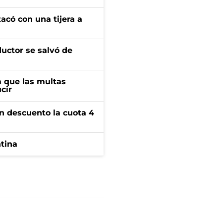
tacó con una tijera a
ductor se salvó de
 que las multas
cir
n descuento la cuota 4
ntina