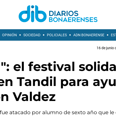
OPINIÓN
SOCIEDAD
POLICIALES
ADN BONAERENSE
ES
16 de junio 
 el festival solida
 en Tandil para ay
ón Valdez
é fue atacado por alumno de sexto año que le