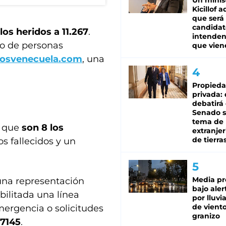
Un minis
Kicillof 
que será
candidat
los heridos a 11.267
.
intenden
do de personas
que vien
tosvenecuela.com
, una
Propied
privada:
debatirá 
Senado s
tema de 
ó que
son 8 los
extranjer
de tierra
los fallecidos y un
Media pr
na representación
bajo aler
ilitada una línea
por lluvi
de viento
emergencia o solicitudes
granizo
87145
.