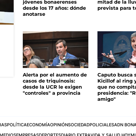
jóvenes bonaerenses
mitad de la llu
desde los 17 años: dónde
prevista para 
anotarse
Alerta por el aumento de
Caputo busca s
casos de triquinosis:
Kicillof al ring 
desde la UCR le exigen
que no compita
"controles" a provincia
presidencia: "R
amigo"
IAS
POLÍTICA
ECONOMÍA
OPINIÓN
SOCIEDAD
POLICIALES
ADN BONA
MEDIOS
EMPRESAS
DEPORTES
DIARIO EXTRA
VIDA Y SALUD HOY
M