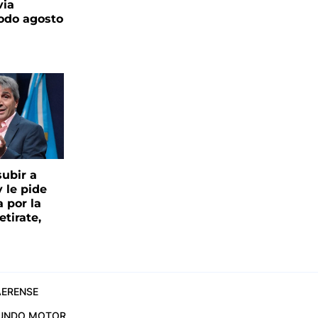
via
todo agosto
ubir a
y le pide
 por la
etirate,
ERENSE
UNDO MOTOR