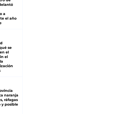
tro de
adelantó
o a
te el año
e
ad
 qué se
en el
in el
la
ización
s
ovincia
ta naranja
as, ráfagas
 y posible