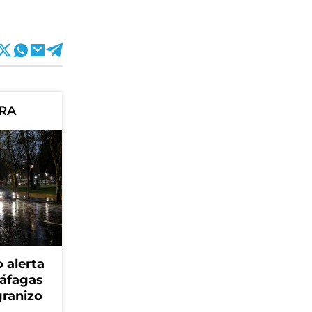
ORA
 alerta
ráfagas
granizo