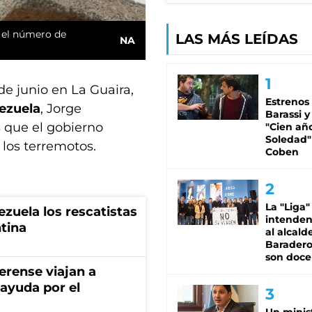
a el número de
LAS MÁS LEÍDAS
NA
e junio en La Guaira,
Estrenos
ezuela
, Jorge
Barassi y
s que el gobierno
"Cien añ
Soledad"
 los terremotos.
Coben
La "Liga"
zuela los rescatistas
intende
tina
al alcald
Baradero
son doce
erense viajan a
ayuda por el