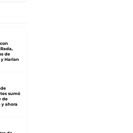
 con
 Rada,
os de
 y Harlan
 de
ntes sumó
e de
 y ahora