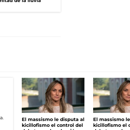
itad de la lluvia
El massismo le disputa al
El massismo le
kicillofismo el control del
kicillofismo el 