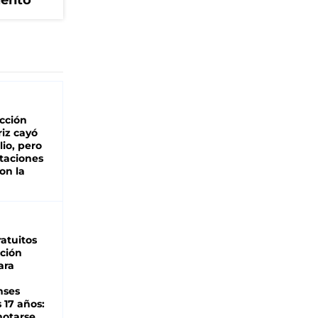
iento
cción
iz cayó
lio, pero
rtaciones
on la
d
atuitos
ción
ara
nses
 17 años:
otarse