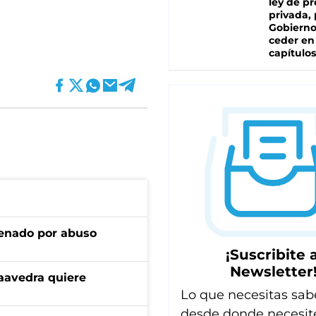
ley de p
privada, 
Gobierno
ceder en
capítulos
denado por abuso
¡Suscribite a
Newsletter
aavedra quiere
Lo que necesitas sab
desde donde necesit