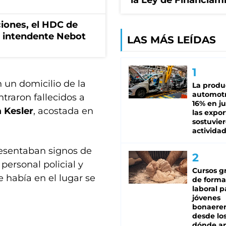
la Ley de Financiam
ciones, el HDC de
l intendente Nebot
LAS MÁS LEÍDAS
n un domicilio de la
La produ
automotr
ntraron fallecidos a
16% en ju
 Kesler
, acostada en
las expo
sostuvier
activida
resentaban signos de
personal policial y
Cursos gr
 había en el lugar se
de forma
laboral p
jóvenes
bonaere
desde los
dónde an