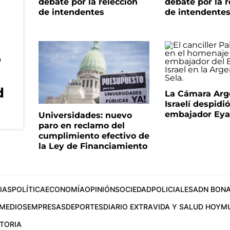
debate por la relección
debate por la r
de intendentes
de intendente
o
d
La Cámara Arg
Israelí despidió
embajador Eyal
Universidades: nuevo
paro en reclamo del
cumplimiento efectivo de
la Ley de Financiamiento
IAS
POLÍTICA
ECONOMÍA
OPINIÓN
SOCIEDAD
POLICIALES
ADN BONA
MEDIOS
EMPRESAS
DEPORTES
DIARIO EXTRA
VIDA Y SALUD HOY
M
STORIA