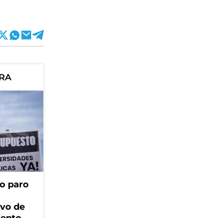
ORA
o paro
ivo de