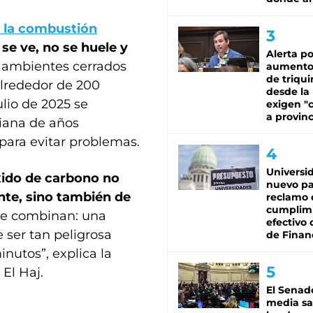
 la combustión
 se ve, no se huele y
Alerta po
 ambientes cerrados
aumento
de triqui
alrededor de 200
desde la
lio de 2025 se
exigen "c
a provinc
iana de años
para evitar problemas.
Universi
xido de carbono no
nuevo pa
nte, sino también de
reclamo 
cumplim
 se combinan: una
efectivo 
 ser tan peligrosa
de Finan
nutos”, explica la
El Haj.
El Senad
media sa