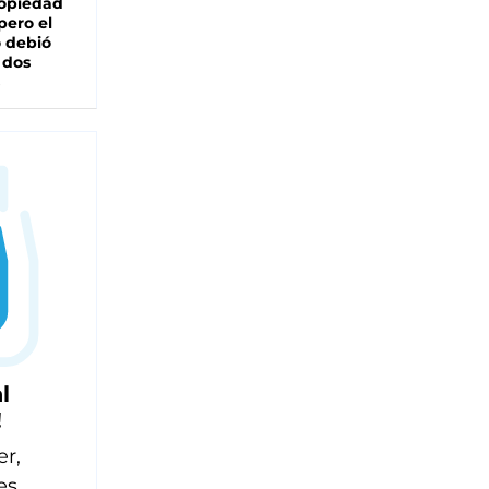
ropiedad
pero el
 debió
 dos
l
!
er,
es