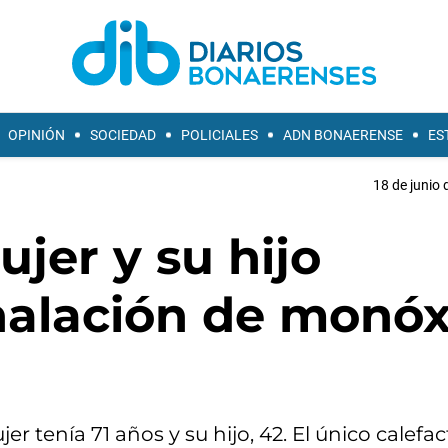
OPINIÓN
SOCIEDAD
POLICIALES
ADN BONAERENSE
ES
18 de junio 
jer y su hijo
halación de monó
er tenía 71 años y su hijo, 42. El único calefa