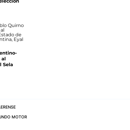
elección
s
entino-
 al
 Sela
ERENSE
UNDO MOTOR