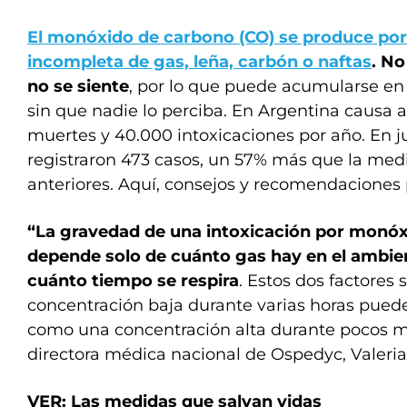
El monóxido de carbono (CO) se produce por
incompleta de gas, leña, carbón o naftas
. No
no se siente
, por lo que puede acumularse en
sin que nadie lo perciba. En Argentina causa 
muertes y 40.000 intoxicaciones por año. En ju
registraron 473 casos, un 57% más que la med
anteriores. Aquí, consejos y recomendaciones 
“La gravedad de una intoxicación por monó
depende solo de cuánto gas hay en el ambie
cuánto tiempo se respira
. Estos dos factores
concentración baja durante varias horas puede
como una concentración alta durante pocos mi
directora médica nacional de Ospedyc, Valeria 
VER: Las medidas que salvan vidas