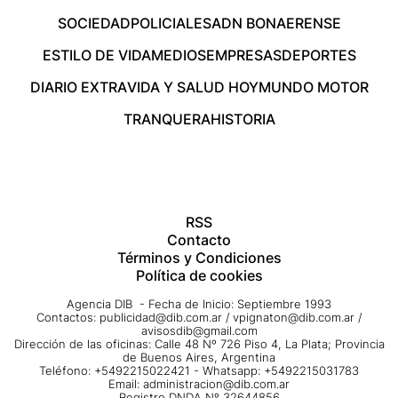
SOCIEDAD
POLICIALES
ADN BONAERENSE
ESTILO DE VIDA
MEDIOS
EMPRESAS
DEPORTES
DIARIO EXTRA
VIDA Y SALUD HOY
MUNDO MOTOR
TRANQUERA
HISTORIA
RSS
Contacto
Términos y Condiciones
Política de cookies
Agencia DIB - Fecha de Inicio: Septiembre 1993
Contactos:
publicidad@dib.com.ar
/
vpignaton@dib.com.ar
/
avisosdib@gmail.com
Dirección de las oficinas: Calle 48 Nº 726 Piso 4, La Plata; Provincia
de Buenos Aires, Argentina
Teléfono: +5492215022421 - Whatsapp: +5492215031783
Email:
administracion@dib.com.ar
Registro DNDA Nº 32644856