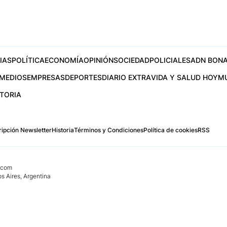
IAS
POLÍTICA
ECONOMÍA
OPINIÓN
SOCIEDAD
POLICIALES
ADN BONA
MEDIOS
EMPRESAS
DEPORTES
DIARIO EXTRA
VIDA Y SALUD HOY
M
STORIA
ipción Newsletter
Historia
Términos y Condiciones
Política de cookies
RSS
.com
os Aires, Argentina