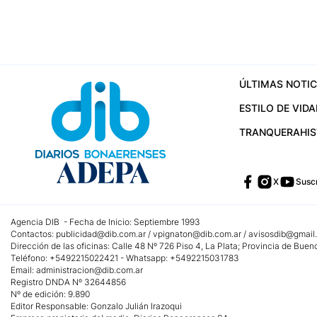
ÚLTIMAS NOTIC
ESTILO DE VIDA
TRANQUERA
HI
X
Suscr
Agencia DIB - Fecha de Inicio: Septiembre 1993
Contactos:
publicidad@dib.com.ar
/
vpignaton@dib.com.ar
/
avisosdib@gmail
Dirección de las oficinas: Calle 48 Nº 726 Piso 4, La Plata; Provincia de Buen
Teléfono: +5492215022421 - Whatsapp: +5492215031783
Email:
administracion@dib.com.ar
Registro DNDA Nº 32644856
Nº de edición: 9.890
Editor Responsable: Gonzalo Julián Irazoqui