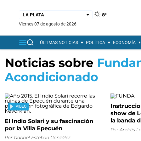
8°
viernes 07 de agosto de 2026
ÚLTIMAS NOTICIAS
POLÍTICA
ECONOMÍA
Noticias sobre
Fundam
Acondicionado
Instruccio
VIDEO
show de L
la banda d
El Indio Solari y su fascinación
por la Villa Epecuén
Por
Andrés La
Por
Gabriel Esteban González