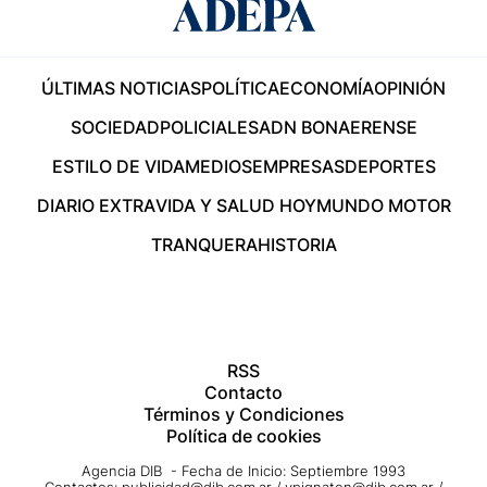
ÚLTIMAS NOTICIAS
POLÍTICA
ECONOMÍA
OPINIÓN
SOCIEDAD
POLICIALES
ADN BONAERENSE
ESTILO DE VIDA
MEDIOS
EMPRESAS
DEPORTES
DIARIO EXTRA
VIDA Y SALUD HOY
MUNDO MOTOR
TRANQUERA
HISTORIA
RSS
Contacto
Términos y Condiciones
Política de cookies
Agencia DIB - Fecha de Inicio: Septiembre 1993
Contactos:
publicidad@dib.com.ar
/
vpignaton@dib.com.ar
/