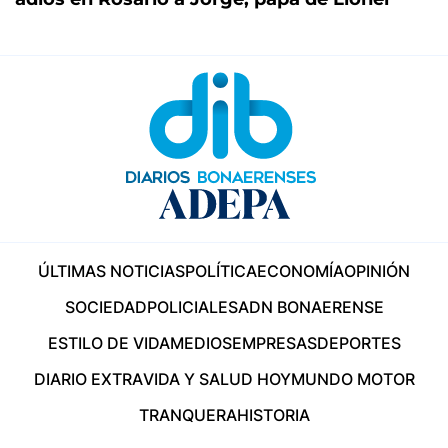
ÚLTIMAS NOTICIAS
POLÍTICA
ECONOMÍA
OPINIÓN
SOCIEDAD
POLICIALES
ADN BONAERENSE
ESTILO DE VIDA
MEDIOS
EMPRESAS
DEPORTES
DIARIO EXTRA
VIDA Y SALUD HOY
MUNDO MOTOR
TRANQUERA
HISTORIA