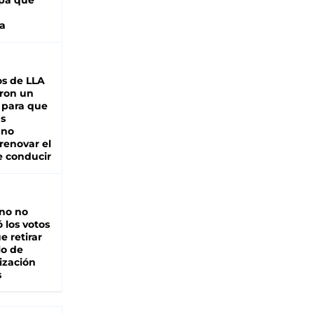
pa que
a
s de LLA
ron un
 para que
as
 no
renovar el
e conducir
rno no
 los votos
e retirar
lo de
ización
s