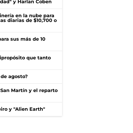
edad" y Harlan Coben
inería en la nube para
as diarias de $10,700 o
para sus más de 10
ipropósito que tanto
 de agosto?
San Martín y el reparto
iro y "Alien Earth"