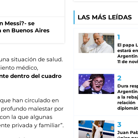
LAS MÁS LEÍDAS
on Messi?- se
a en Buenos Aires
El papa 
estará en
Argentina
una situación de salud.
11 de no
iento médico,
te dentro del cuadro
Dura res
Argentina
a la reba
 que han circulado en
relación
su profundo malestar por
diplomát
con la que algunas
te privada y familiar”.
Juan Pabl