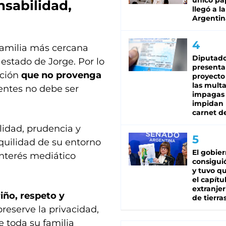
único pa
nsabilidad,
llegó a la
Argentin
familia más cercana
Diputado
 estado de Jorge. Por lo
presenta
ación
que no provenga
proyecto
las mult
entes no debe ser
impagas
impidan 
carnet d
lidad, prudencia y
quilidad de su entorno
El gobie
interés mediático
consiguió
y tuvo qu
el capítu
extranjer
iño, respeto y
de tierra
preserve la privacidad,
e toda su familia