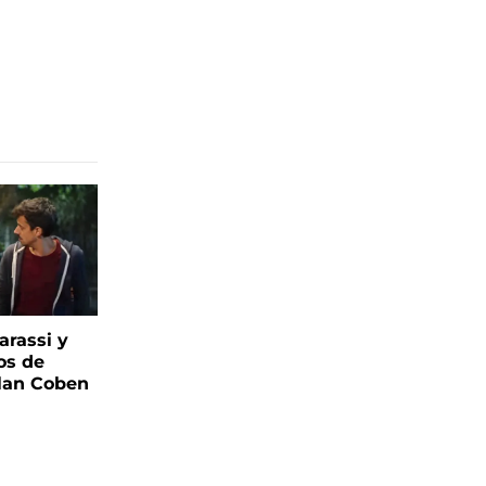
arassi y
os de
rlan Coben