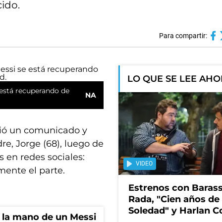
ido.
Para compartir:
LO QUE SE LEE AH
 está recuperando de
NA
ió un comunicado y
re, Jorge (68), luego de
s en redes sociales:
VIDEO
mente el parte.
Estrenos con Barass
Rada, "Cien años de
Soledad" y Harlan 
e la mano de un Messi