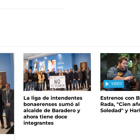
VIDEO
La liga de intendentes
Estrenos con B
bonaerenses sumó al
Rada, "Cien añ
alcalde de Baradero y
Soledad" y Ha
ahora tiene doce
integrantes