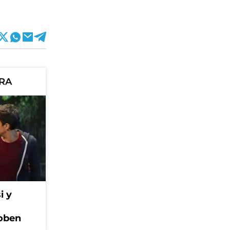
ORA
i y
Coben