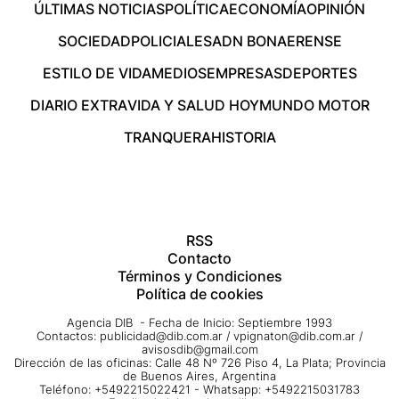
ÚLTIMAS NOTICIAS
POLÍTICA
ECONOMÍA
OPINIÓN
SOCIEDAD
POLICIALES
ADN BONAERENSE
ESTILO DE VIDA
MEDIOS
EMPRESAS
DEPORTES
DIARIO EXTRA
VIDA Y SALUD HOY
MUNDO MOTOR
TRANQUERA
HISTORIA
RSS
Contacto
Términos y Condiciones
Política de cookies
Agencia DIB - Fecha de Inicio: Septiembre 1993
Contactos:
publicidad@dib.com.ar
/
vpignaton@dib.com.ar
/
avisosdib@gmail.com
Dirección de las oficinas: Calle 48 Nº 726 Piso 4, La Plata; Provincia
de Buenos Aires, Argentina
Teléfono: +5492215022421 - Whatsapp: +5492215031783