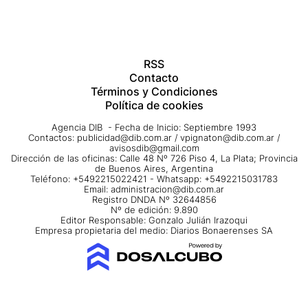
RSS
Contacto
Términos y Condiciones
Política de cookies
Agencia DIB - Fecha de Inicio: Septiembre 1993
Contactos:
publicidad@dib.com.ar
/
vpignaton@dib.com.ar
/
avisosdib@gmail.com
Dirección de las oficinas: Calle 48 Nº 726 Piso 4, La Plata; Provincia
de Buenos Aires, Argentina
Teléfono: +5492215022421 - Whatsapp: +5492215031783
Email:
administracion@dib.com.ar
Registro DNDA Nº 32644856
Nº de edición: 9.890
Editor Responsable: Gonzalo Julián Irazoqui
Empresa propietaria del medio: Diarios Bonaerenses SA