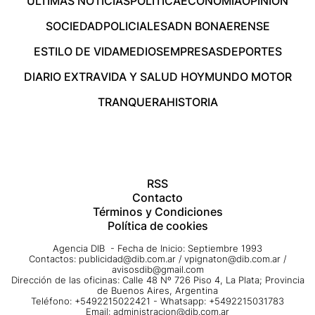
ÚLTIMAS NOTICIAS
POLÍTICA
ECONOMÍA
OPINIÓN
SOCIEDAD
POLICIALES
ADN BONAERENSE
ESTILO DE VIDA
MEDIOS
EMPRESAS
DEPORTES
DIARIO EXTRA
VIDA Y SALUD HOY
MUNDO MOTOR
TRANQUERA
HISTORIA
RSS
Contacto
Términos y Condiciones
Política de cookies
Agencia DIB - Fecha de Inicio: Septiembre 1993
Contactos:
publicidad@dib.com.ar
/
vpignaton@dib.com.ar
/
avisosdib@gmail.com
Dirección de las oficinas: Calle 48 Nº 726 Piso 4, La Plata; Provincia
de Buenos Aires, Argentina
Teléfono: +5492215022421 - Whatsapp: +5492215031783
Email:
administracion@dib.com.ar