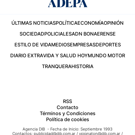
ÚLTIMAS NOTICIAS
POLÍTICA
ECONOMÍA
OPINIÓN
SOCIEDAD
POLICIALES
ADN BONAERENSE
ESTILO DE VIDA
MEDIOS
EMPRESAS
DEPORTES
DIARIO EXTRA
VIDA Y SALUD HOY
MUNDO MOTOR
TRANQUERA
HISTORIA
RSS
Contacto
Términos y Condiciones
Política de cookies
Agencia DIB - Fecha de Inicio: Septiembre 1993
Contactos:
publicidad@dib.com.ar
/
vpignaton@dib.com.ar
/