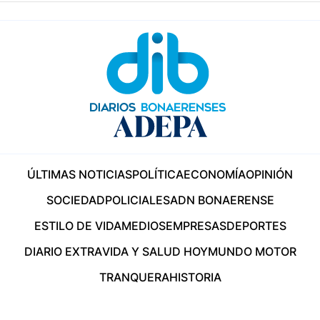
ÚLTIMAS NOTICIAS
POLÍTICA
ECONOMÍA
OPINIÓN
SOCIEDAD
POLICIALES
ADN BONAERENSE
ESTILO DE VIDA
MEDIOS
EMPRESAS
DEPORTES
DIARIO EXTRA
VIDA Y SALUD HOY
MUNDO MOTOR
TRANQUERA
HISTORIA