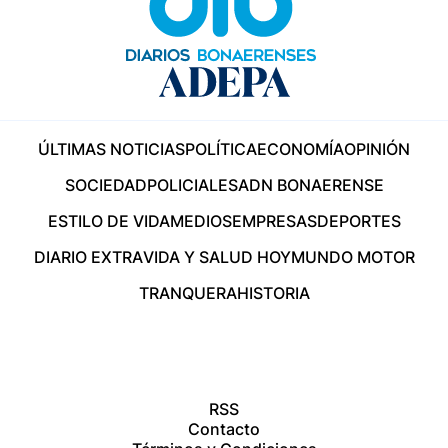
ÚLTIMAS NOTICIAS
POLÍTICA
ECONOMÍA
OPINIÓN
SOCIEDAD
POLICIALES
ADN BONAERENSE
ESTILO DE VIDA
MEDIOS
EMPRESAS
DEPORTES
DIARIO EXTRA
VIDA Y SALUD HOY
MUNDO MOTOR
TRANQUERA
HISTORIA
RSS
Contacto