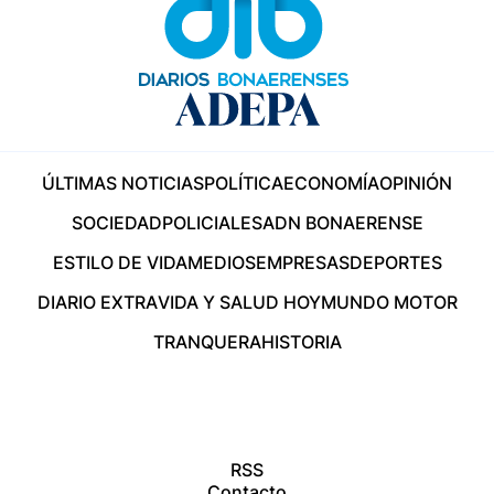
ÚLTIMAS NOTICIAS
POLÍTICA
ECONOMÍA
OPINIÓN
SOCIEDAD
POLICIALES
ADN BONAERENSE
ESTILO DE VIDA
MEDIOS
EMPRESAS
DEPORTES
DIARIO EXTRA
VIDA Y SALUD HOY
MUNDO MOTOR
TRANQUERA
HISTORIA
RSS
Contacto