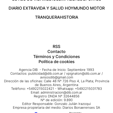
DIARIO EXTRA
VIDA Y SALUD HOY
MUNDO MOTOR
TRANQUERA
HISTORIA
RSS
Contacto
Términos y Condiciones
Política de cookies
Agencia DIB - Fecha de Inicio: Septiembre 1993
Contactos:
publicidad@dib.com.ar
/
vpignaton@dib.com.ar
/
avisosdib@gmail.com
Dirección de las oficinas: Calle 48 Nº 726 Piso 4, La Plata; Provincia
de Buenos Aires, Argentina
Teléfono: +5492215022421 - Whatsapp: +5492215031783
Email:
administracion@dib.com.ar
Registro DNDA Nº 32644856
Nº de edición: 9.890
Editor Responsable: Gonzalo Julián Irazoqui
Empresa propietaria del medio: Diarios Bonaerenses SA