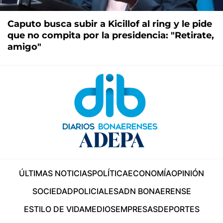
Caputo busca subir a Kicillof al ring y le pide
que no compita por la presidencia: "Retirate,
amigo"
ÚLTIMAS NOTICIAS
POLÍTICA
ECONOMÍA
OPINIÓN
SOCIEDAD
POLICIALES
ADN BONAERENSE
ESTILO DE VIDA
MEDIOS
EMPRESAS
DEPORTES