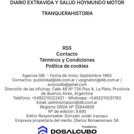
DIARIO EXTRA
VIDA Y SALUD HOY
MUNDO MOTOR
TRANQUERA
HISTORIA
RSS
Contacto
Términos y Condiciones
Política de cookies
Agencia DIB - Fecha de Inicio: Septiembre 1993
Contactos:
publicidad@dib.com.ar
/
vpignaton@dib.com.ar
/
avisosdib@gmail.com
Dirección de las oficinas: Calle 48 Nº 726 Piso 4, La Plata; Provincia
de Buenos Aires, Argentina
Teléfono: +5492215022421 - Whatsapp: +5492215031783
Email:
administracion@dib.com.ar
Registro DNDA Nº 32644856
Nº de edición: 9.890
Editor Responsable: Gonzalo Julián Irazoqui
Empresa propietaria del medio: Diarios Bonaerenses SA