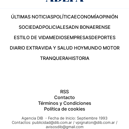
ÚLTIMAS NOTICIAS
POLÍTICA
ECONOMÍA
OPINIÓN
SOCIEDAD
POLICIALES
ADN BONAERENSE
ESTILO DE VIDA
MEDIOS
EMPRESAS
DEPORTES
DIARIO EXTRA
VIDA Y SALUD HOY
MUNDO MOTOR
TRANQUERA
HISTORIA
RSS
Contacto
Términos y Condiciones
Política de cookies
Agencia DIB - Fecha de Inicio: Septiembre 1993
Contactos:
publicidad@dib.com.ar
/
vpignaton@dib.com.ar
/
avisosdib@gmail.com