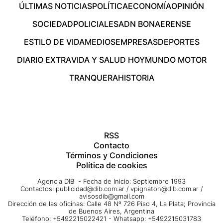
ÚLTIMAS NOTICIAS
POLÍTICA
ECONOMÍA
OPINIÓN
SOCIEDAD
POLICIALES
ADN BONAERENSE
ESTILO DE VIDA
MEDIOS
EMPRESAS
DEPORTES
DIARIO EXTRA
VIDA Y SALUD HOY
MUNDO MOTOR
TRANQUERA
HISTORIA
RSS
Contacto
Términos y Condiciones
Política de cookies
Agencia DIB - Fecha de Inicio: Septiembre 1993
Contactos:
publicidad@dib.com.ar
/
vpignaton@dib.com.ar
/
avisosdib@gmail.com
Dirección de las oficinas: Calle 48 Nº 726 Piso 4, La Plata; Provincia
de Buenos Aires, Argentina
Teléfono: +5492215022421 - Whatsapp: +5492215031783