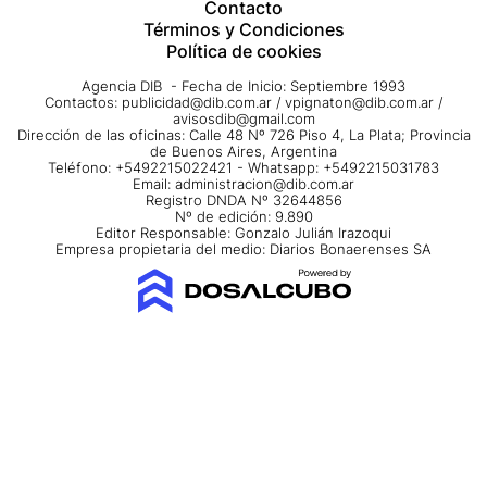
Contacto
Términos y Condiciones
Política de cookies
Agencia DIB - Fecha de Inicio: Septiembre 1993
Contactos:
publicidad@dib.com.ar
/
vpignaton@dib.com.ar
/
avisosdib@gmail.com
Dirección de las oficinas: Calle 48 Nº 726 Piso 4, La Plata; Provincia
de Buenos Aires, Argentina
Teléfono: +5492215022421 - Whatsapp: +5492215031783
Email:
administracion@dib.com.ar
Registro DNDA Nº 32644856
Nº de edición: 9.890
Editor Responsable: Gonzalo Julián Irazoqui
Empresa propietaria del medio: Diarios Bonaerenses SA