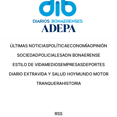
ÚLTIMAS NOTICIAS
POLÍTICA
ECONOMÍA
OPINIÓN
SOCIEDAD
POLICIALES
ADN BONAERENSE
ESTILO DE VIDA
MEDIOS
EMPRESAS
DEPORTES
DIARIO EXTRA
VIDA Y SALUD HOY
MUNDO MOTOR
TRANQUERA
HISTORIA
RSS