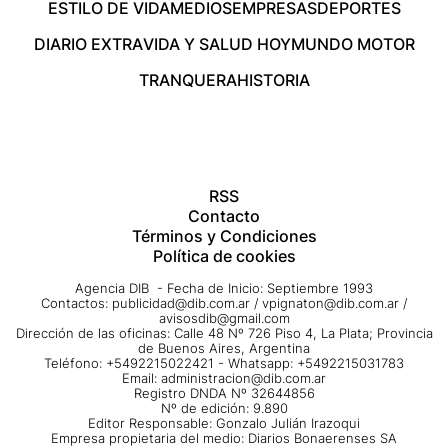
ESTILO DE VIDA
MEDIOS
EMPRESAS
DEPORTES
DIARIO EXTRA
VIDA Y SALUD HOY
MUNDO MOTOR
TRANQUERA
HISTORIA
RSS
Contacto
Términos y Condiciones
Política de cookies
Agencia DIB - Fecha de Inicio: Septiembre 1993
Contactos:
publicidad@dib.com.ar
/
vpignaton@dib.com.ar
/
avisosdib@gmail.com
Dirección de las oficinas: Calle 48 Nº 726 Piso 4, La Plata; Provincia
de Buenos Aires, Argentina
Teléfono: +5492215022421 - Whatsapp: +5492215031783
Email:
administracion@dib.com.ar
Registro DNDA Nº 32644856
Nº de edición: 9.890
Editor Responsable: Gonzalo Julián Irazoqui
Empresa propietaria del medio: Diarios Bonaerenses SA