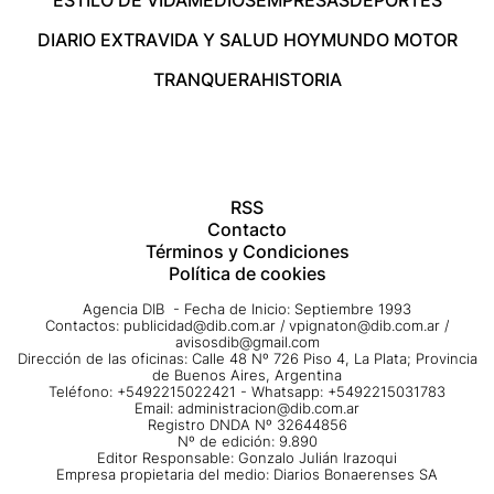
ESTILO DE VIDA
MEDIOS
EMPRESAS
DEPORTES
DIARIO EXTRA
VIDA Y SALUD HOY
MUNDO MOTOR
TRANQUERA
HISTORIA
RSS
Contacto
Términos y Condiciones
Política de cookies
Agencia DIB - Fecha de Inicio: Septiembre 1993
Contactos:
publicidad@dib.com.ar
/
vpignaton@dib.com.ar
/
avisosdib@gmail.com
Dirección de las oficinas: Calle 48 Nº 726 Piso 4, La Plata; Provincia
de Buenos Aires, Argentina
Teléfono: +5492215022421 - Whatsapp: +5492215031783
Email:
administracion@dib.com.ar
Registro DNDA Nº 32644856
Nº de edición: 9.890
Editor Responsable: Gonzalo Julián Irazoqui
Empresa propietaria del medio: Diarios Bonaerenses SA