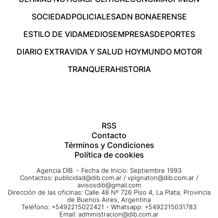
SOCIEDAD
POLICIALES
ADN BONAERENSE
ESTILO DE VIDA
MEDIOS
EMPRESAS
DEPORTES
DIARIO EXTRA
VIDA Y SALUD HOY
MUNDO MOTOR
TRANQUERA
HISTORIA
RSS
Contacto
Términos y Condiciones
Política de cookies
Agencia DIB - Fecha de Inicio: Septiembre 1993
Contactos:
publicidad@dib.com.ar
/
vpignaton@dib.com.ar
/
avisosdib@gmail.com
Dirección de las oficinas: Calle 48 Nº 726 Piso 4, La Plata; Provincia
de Buenos Aires, Argentina
Teléfono: +5492215022421 - Whatsapp: +5492215031783
Email:
administracion@dib.com.ar