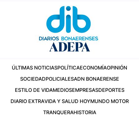
ÚLTIMAS NOTICIAS
POLÍTICA
ECONOMÍA
OPINIÓN
SOCIEDAD
POLICIALES
ADN BONAERENSE
ESTILO DE VIDA
MEDIOS
EMPRESAS
DEPORTES
DIARIO EXTRA
VIDA Y SALUD HOY
MUNDO MOTOR
TRANQUERA
HISTORIA