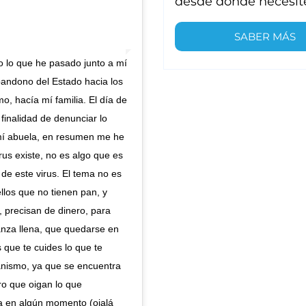
desde donde necesit
SABER MÁS
do lo que he pasado junto a mí
abandono del Estado hacia los
, hacía mí familia. El día de
 finalidad de denunciar lo
 mí abuela, en resumen me he
us existe, no es algo que es
de este virus. El tema no es
llos que no tienen pan, y
, precisan de dinero, para
anza llena, que quedarse en
que te cuides lo que te
ganismo, ya que se encuentra
ro que oigan lo que
da en algún momento (ojalá