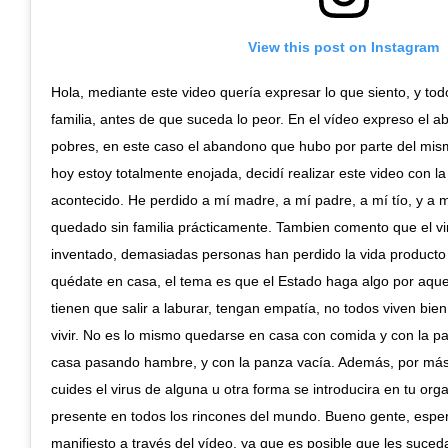
View this post on Instagram
Hola, mediante este video quería expresar lo que siento, y to
familia, antes de que suceda lo peor. En el vídeo expreso el 
pobres, en este caso el abandono que hubo por parte del mismo
hoy estoy totalmente enojada, decidí realizar este video con la
acontecido. He perdido a mí madre, a mí padre, a mí tío, y a
quedado sin familia prácticamente. Tambien comento que el vir
inventado, demasiadas personas han perdido la vida producto 
quédate en casa, el tema es que el Estado haga algo por aque
tienen que salir a laburar, tengan empatía, no todos viven bien
vivir. No es lo mismo quedarse en casa con comida y con la p
casa pasando hambre, y con la panza vacía. Además, por más 
cuides el virus de alguna u otra forma se introducira en tu or
presente en todos los rincones del mundo. Bueno gente, espe
manifiesto a través del vídeo, ya que es posible que les suce