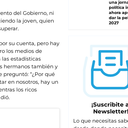
una jorn
política 
vento del Gobierno, ni
ahora ap
dar la pe
ciendo la joven, quien
2027
superar.
 por su cuenta, pero hay
ro los medios de
 las estadísticas
mis hermanos también y
e preguntó: “¿Por qué
tar en nosotros, hay un
tras los ricos
dió.
¡Suscribite a
Newsletter
Lo que necesitas sab