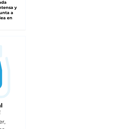
ada
intensa y
unta a
lea en
l
!
er,