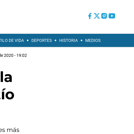
TILO DE VIDA
DEPORTES
HISTORIA
MEDIOS
de 2020 - 19:02
la
ío
les más