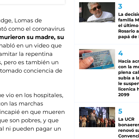
La decisi
Budge, Lomas de
familia M
el último
tó como el coronavirus
Rosario a
murieron su madre, su
papá de 
 habló en un video que
amitar la repentina
Hacía ac
s, pero es también un
con la m
 tomado conciencia de
plena cal
subía a l
le suspe
licenica 
e vio en los hospitales,
2099
con las marchas
hincapié en que mueren
La UCR
ue son pobres, y que
bonaere
al ni pueden pagar un
renovó s
Convenc