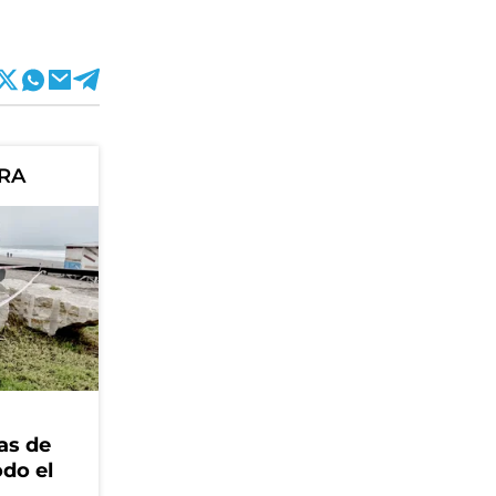
ORA
as de
odo el