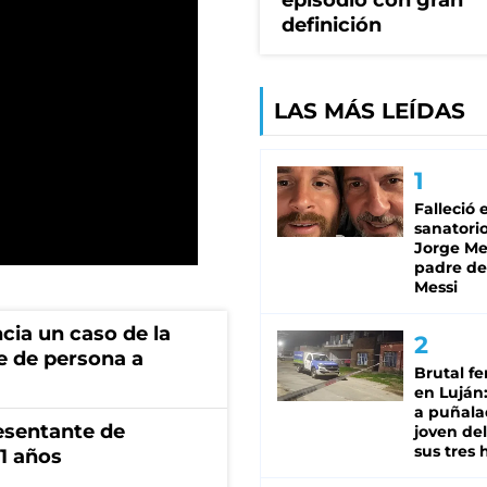
episodio con gran
definición
LAS MÁS LEÍDAS
Falleció 
sanatorio
Jorge Mes
padre de
Messi
cia un caso de la
e de persona a
Brutal fe
en Luján
a puñala
esentante de
joven de
sus tres 
1 años