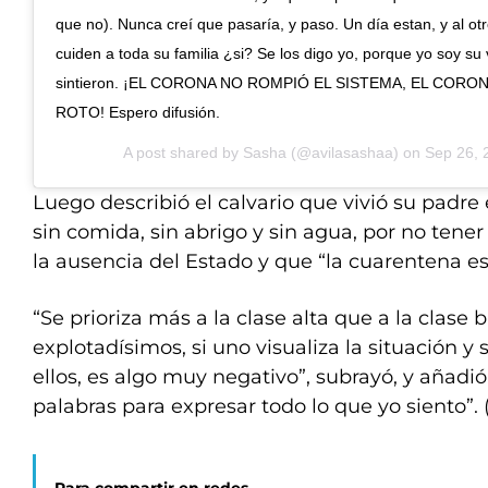
que no). Nunca creí que pasaría, y paso. Un día estan, y al otro
cuiden a toda su familia ¿si? Se los digo yo, porque yo soy su 
sintieron. ¡EL CORONA NO ROMPIÓ EL SISTEMA, EL COR
ROTO! Espero difusión.
A post shared by
Sasha
(@avilasashaa) on
Sep 26, 
Luego describió el calvario que vivió su padre
sin comida, sin abrigo y sin agua, por no tener 
la ausencia del Estado y que “la cuarentena est
“Se prioriza más a la clase alta que a la clase 
explotadísimos, si uno visualiza la situación y
ellos, es algo muy negativo”, subrayó, y añadió
palabras para expresar todo lo que yo siento”.