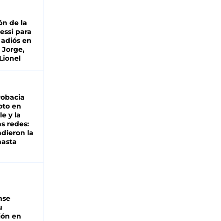
ón de la
essi para
 adiós en
 Jorge,
Lionel
robacia
oto en
le y la
as redes:
ndieron la
hasta
nse
u
ión en