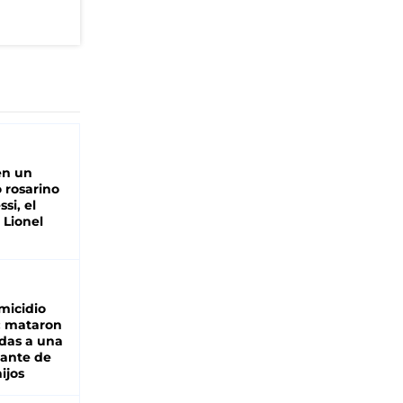
en un
 rosarino
si, el
 Lionel
micidio
: mataron
das a una
lante de
hijos