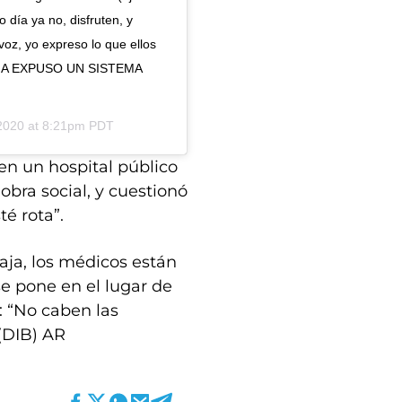
 día ya no, disfruten, y
voz, yo expreso lo que ellos
ONA EXPUSO UN SISTEMA
2020 at 8:21pm PDT
 en un hospital público
obra social, y cuestionó
é rota”.
baja, los médicos están
 se pone en el lugar de
: “No caben las
 (DIB) AR