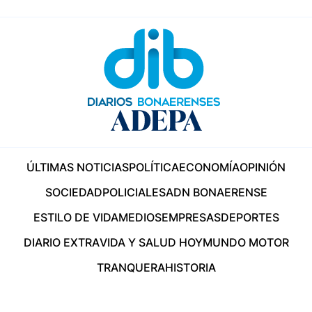
ÚLTIMAS NOTICIAS
POLÍTICA
ECONOMÍA
OPINIÓN
SOCIEDAD
POLICIALES
ADN BONAERENSE
ESTILO DE VIDA
MEDIOS
EMPRESAS
DEPORTES
DIARIO EXTRA
VIDA Y SALUD HOY
MUNDO MOTOR
TRANQUERA
HISTORIA