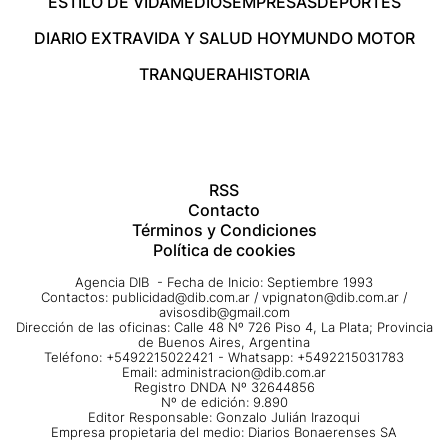
ESTILO DE VIDA
MEDIOS
EMPRESAS
DEPORTES
DIARIO EXTRA
VIDA Y SALUD HOY
MUNDO MOTOR
TRANQUERA
HISTORIA
RSS
Contacto
Términos y Condiciones
Política de cookies
Agencia DIB - Fecha de Inicio: Septiembre 1993
Contactos:
publicidad@dib.com.ar
/
vpignaton@dib.com.ar
/
avisosdib@gmail.com
Dirección de las oficinas: Calle 48 Nº 726 Piso 4, La Plata; Provincia
de Buenos Aires, Argentina
Teléfono: +5492215022421 - Whatsapp: +5492215031783
Email:
administracion@dib.com.ar
Registro DNDA Nº 32644856
Nº de edición: 9.890
Editor Responsable: Gonzalo Julián Irazoqui
Empresa propietaria del medio: Diarios Bonaerenses SA