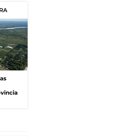
ORA
eas
ovincia