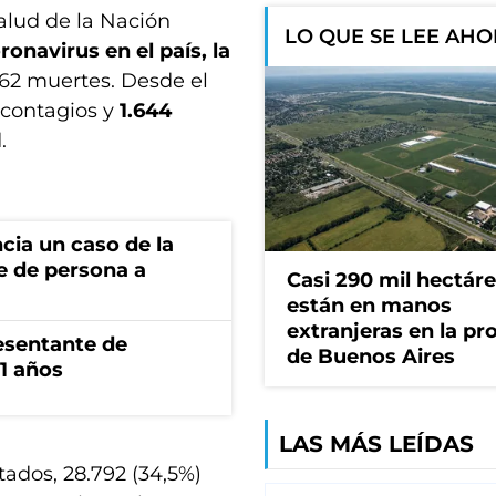
alud de la Nación
LO QUE SE LEE AH
onavirus en el país, la
62 muertes. Desde el
 contagios y
1.644
.
cia un caso de la
e de persona a
Casi 290 mil hectár
están en manos
extranjeras en la pr
esentante de
de Buenos Aires
1 años
LAS MÁS LEÍDAS
tados, 28.792 (34,5%)