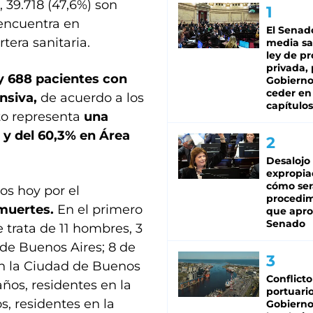
 39.718 (47,6%) son
 encuentra en
El Senad
tera sanitaria.
media sa
ley de p
privada, 
y 688 pacientes con
Gobierno
ceder en
nsiva,
de acuerdo a los
capítulos
ato representa
una
 y del 60,3% en Área
Desalojo
expropia
cómo ser
os hoy por el
procedi
muertes
.
En el primero
que apro
Senado
e trata de 11 hombres, 3
a de Buenos Aires; 8 de
e en la Ciudad de Buenos
Conflicto
años, residentes en la
portuario
s, residentes en la
Gobierno 