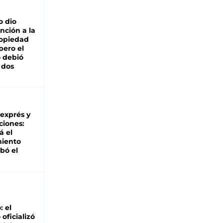
o dio
nción a la
ropiedad
pero el
 debió
 dos
 exprés y
ciones:
á el
miento
bó el
: el
oficializó