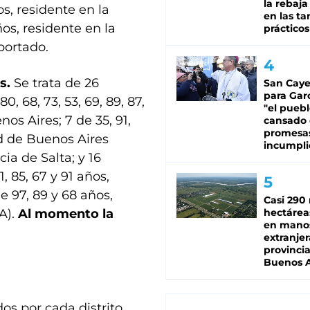
la rebaja
s, residente en la
en las tar
os, residente en la
prácticos
portado.
s.
Se trata de 26
San Caye
para Gar
0, 68, 73, 53, 69, 89, 87,
"el puebl
os Aires; 7 de 35, 91,
cansado
promesa
ad de Buenos Aires
incumpli
ia de Salta; y 16
1, 85, 67 y 91 años,
e 97, 89 y 68 años,
Casi 290 
A).
Al momento la
hectárea
en mano
extranjer
provinci
Buenos A
os por cada distrito