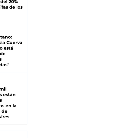
 del 20%
ifas de los
tano:
cía Cuerva
o está
 de
s
das"
mil
s están
s
as en la
a de
ires