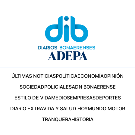
ÚLTIMAS NOTICIAS
POLÍTICA
ECONOMÍA
OPINIÓN
SOCIEDAD
POLICIALES
ADN BONAERENSE
ESTILO DE VIDA
MEDIOS
EMPRESAS
DEPORTES
DIARIO EXTRA
VIDA Y SALUD HOY
MUNDO MOTOR
TRANQUERA
HISTORIA