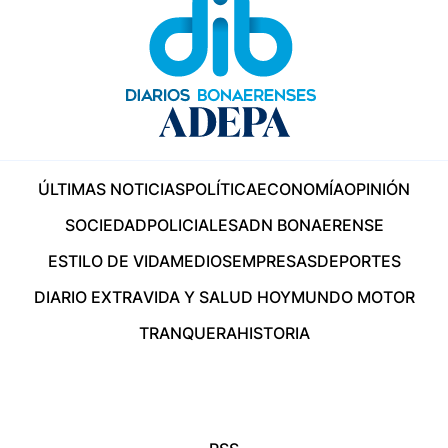
ÚLTIMAS NOTICIAS
POLÍTICA
ECONOMÍA
OPINIÓN
SOCIEDAD
POLICIALES
ADN BONAERENSE
ESTILO DE VIDA
MEDIOS
EMPRESAS
DEPORTES
DIARIO EXTRA
VIDA Y SALUD HOY
MUNDO MOTOR
TRANQUERA
HISTORIA