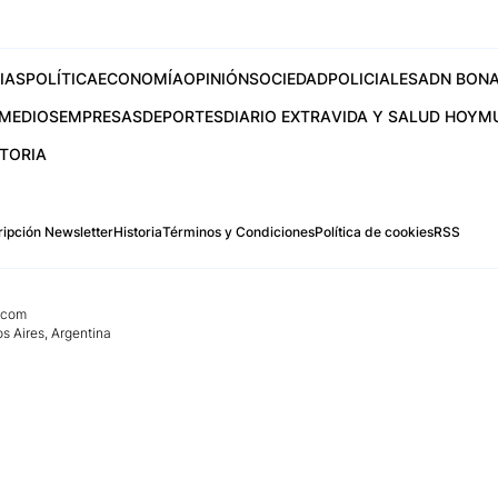
IAS
POLÍTICA
ECONOMÍA
OPINIÓN
SOCIEDAD
POLICIALES
ADN BONA
MEDIOS
EMPRESAS
DEPORTES
DIARIO EXTRA
VIDA Y SALUD HOY
M
STORIA
ipción Newsletter
Historia
Términos y Condiciones
Política de cookies
RSS
.com
os Aires, Argentina