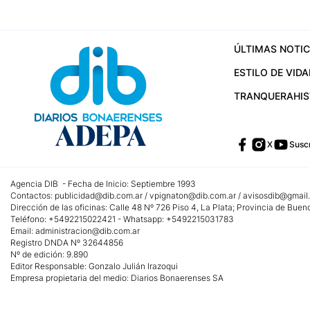
ÚLTIMAS NOTIC
ESTILO DE VIDA
TRANQUERA
HI
X
Suscr
Agencia DIB - Fecha de Inicio: Septiembre 1993
Contactos:
publicidad@dib.com.ar
/
vpignaton@dib.com.ar
/
avisosdib@gmail
Dirección de las oficinas: Calle 48 Nº 726 Piso 4, La Plata; Provincia de Buen
Teléfono: +5492215022421 - Whatsapp: +5492215031783
Email:
administracion@dib.com.ar
Registro DNDA Nº 32644856
Nº de edición: 9.890
Editor Responsable: Gonzalo Julián Irazoqui
Empresa propietaria del medio: Diarios Bonaerenses SA