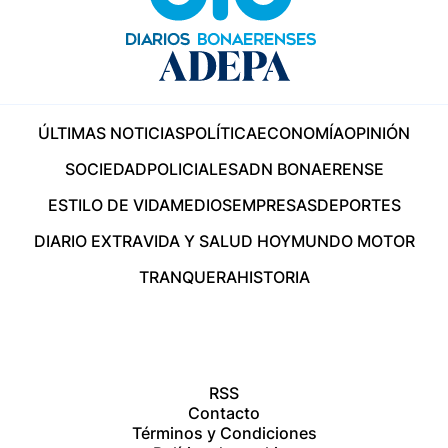
ÚLTIMAS NOTICIAS
POLÍTICA
ECONOMÍA
OPINIÓN
SOCIEDAD
POLICIALES
ADN BONAERENSE
ESTILO DE VIDA
MEDIOS
EMPRESAS
DEPORTES
DIARIO EXTRA
VIDA Y SALUD HOY
MUNDO MOTOR
TRANQUERA
HISTORIA
RSS
Contacto
Términos y Condiciones