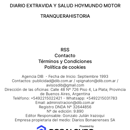
DIARIO EXTRA
VIDA Y SALUD HOY
MUNDO MOTOR
TRANQUERA
HISTORIA
RSS
Contacto
Términos y Condiciones
Política de cookies
Agencia DIB - Fecha de Inicio: Septiembre 1993
Contactos:
publicidad@dib.com.ar
/
vpignaton@dib.com.ar
/
avisosdib@gmail.com
Dirección de las oficinas: Calle 48 Nº 726 Piso 4, La Plata; Provincia
de Buenos Aires, Argentina
Teléfono: +5492215022421 - Whatsapp: +5492215031783
Email:
administracion@dib.com.ar
Registro DNDA Nº 32644856
Nº de edición: 9.890
Editor Responsable: Gonzalo Julián Irazoqui
Empresa propietaria del medio: Diarios Bonaerenses SA