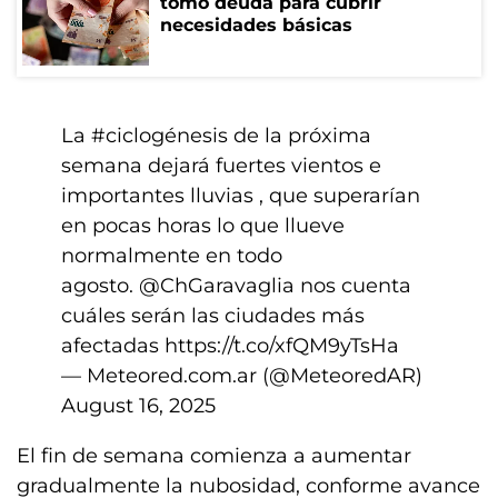
tomó deuda para cubrir
necesidades básicas
La
#ciclogénesis
de la próxima
semana dejará fuertes vientos e
importantes lluvias , que superarían
en pocas horas lo que llueve
normalmente en todo
agosto.
@ChGaravaglia
nos cuenta
cuáles serán las ciudades más
afectadas
https://t.co/xfQM9yTsHa
— Meteored.com.ar (@MeteoredAR)
August 16, 2025
El fin de semana comienza a aumentar
gradualmente la nubosidad, conforme avance