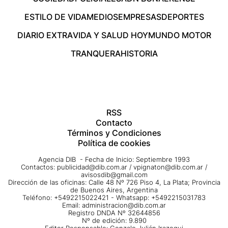
ESTILO DE VIDA
MEDIOS
EMPRESAS
DEPORTES
DIARIO EXTRA
VIDA Y SALUD HOY
MUNDO MOTOR
TRANQUERA
HISTORIA
RSS
Contacto
Términos y Condiciones
Política de cookies
Agencia DIB - Fecha de Inicio: Septiembre 1993
Contactos:
publicidad@dib.com.ar
/
vpignaton@dib.com.ar
/
avisosdib@gmail.com
Dirección de las oficinas: Calle 48 Nº 726 Piso 4, La Plata; Provincia
de Buenos Aires, Argentina
Teléfono: +5492215022421 - Whatsapp: +5492215031783
Email:
administracion@dib.com.ar
Registro DNDA Nº 32644856
Nº de edición: 9.890
Editor Responsable: Gonzalo Julián Irazoqui