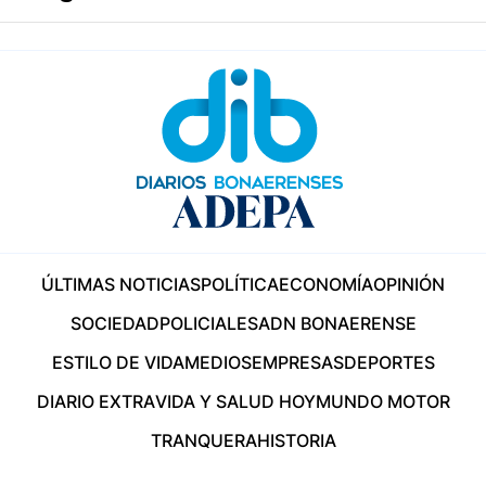
ÚLTIMAS NOTICIAS
POLÍTICA
ECONOMÍA
OPINIÓN
SOCIEDAD
POLICIALES
ADN BONAERENSE
ESTILO DE VIDA
MEDIOS
EMPRESAS
DEPORTES
DIARIO EXTRA
VIDA Y SALUD HOY
MUNDO MOTOR
TRANQUERA
HISTORIA