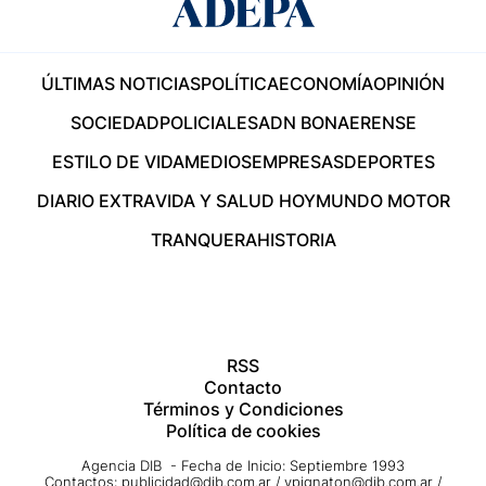
ÚLTIMAS NOTICIAS
POLÍTICA
ECONOMÍA
OPINIÓN
SOCIEDAD
POLICIALES
ADN BONAERENSE
ESTILO DE VIDA
MEDIOS
EMPRESAS
DEPORTES
DIARIO EXTRA
VIDA Y SALUD HOY
MUNDO MOTOR
TRANQUERA
HISTORIA
RSS
Contacto
Términos y Condiciones
Política de cookies
Agencia DIB - Fecha de Inicio: Septiembre 1993
Contactos:
publicidad@dib.com.ar
/
vpignaton@dib.com.ar
/