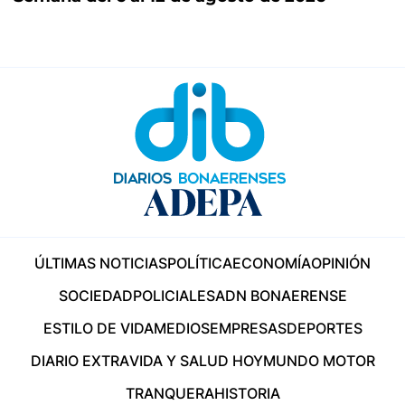
ÚLTIMAS NOTICIAS
POLÍTICA
ECONOMÍA
OPINIÓN
SOCIEDAD
POLICIALES
ADN BONAERENSE
ESTILO DE VIDA
MEDIOS
EMPRESAS
DEPORTES
DIARIO EXTRA
VIDA Y SALUD HOY
MUNDO MOTOR
TRANQUERA
HISTORIA