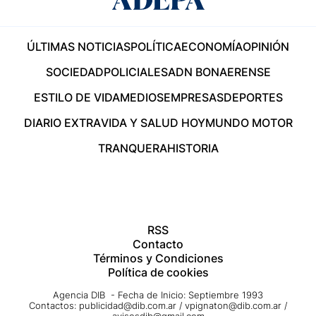
ÚLTIMAS NOTICIAS
POLÍTICA
ECONOMÍA
OPINIÓN
SOCIEDAD
POLICIALES
ADN BONAERENSE
ESTILO DE VIDA
MEDIOS
EMPRESAS
DEPORTES
DIARIO EXTRA
VIDA Y SALUD HOY
MUNDO MOTOR
TRANQUERA
HISTORIA
RSS
Contacto
Términos y Condiciones
Política de cookies
Agencia DIB - Fecha de Inicio: Septiembre 1993
Contactos:
publicidad@dib.com.ar
/
vpignaton@dib.com.ar
/